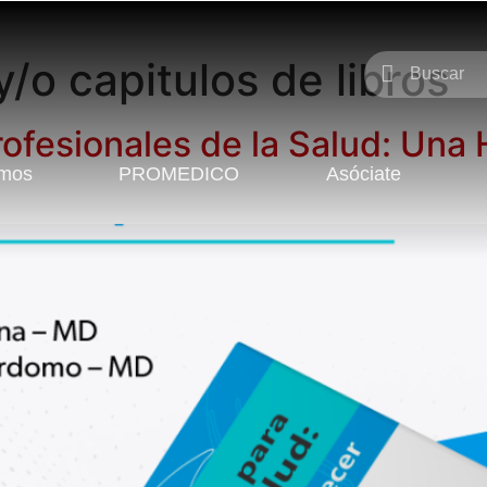
y/o capitulos de libros
rofesionales de la Salud: Una
omos
PROMEDICO
Asóciate