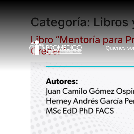
Categoría:
Libros 
Libro “Mentoría para P
Quiénes s
Crecer”