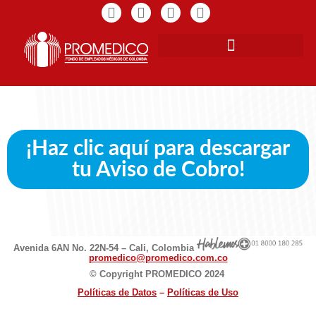
¡Haz clic aquí para descargar
tu Aviso de Cobro!
Avenida 6AN No. 22N-54 – Cali, Colombia
promedico@promedico.com.co
© Copyright PROMEDICO 2024
Políticas de D
atos
–
Políticas de Uso