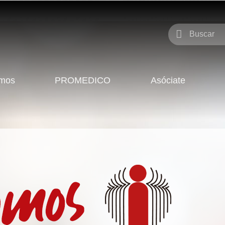
omos
PROMEDICO
Asóciate