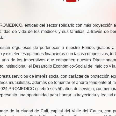
MEDICO, entidad del sector solidario con más proyección a 
lidad de vida de los médicos y sus familias, a través de ben
tar.
tán orgullosos de pertenecer a nuestro Fondo, gracias a nu
do y excelentes opciones financieras con tasas competitivas, to
a uno de los imperativos que componen nuestro Direccionamie
to Institucional, el Desarrollo Económico-Social del médico y l
ta servicios de interés social con carácter de protección e
ros mutualistas, además de fomentar el ahorro tendiente al m
ño 2024 PROMEDICO celebró sus 50 años de servicio, conmemora
epresentó una oportunidad para honrar la trayectoria y lealtad 
te de la ciudad de Cali, capital del Valle del Cauca, con p