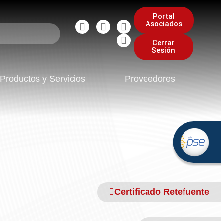
Portal
Asociados
Cerrar
Sesión
Productos y Servicios
Proveedores
Certificado Retefuente