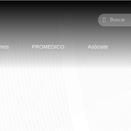
omos
PROMEDICO
Asóciate