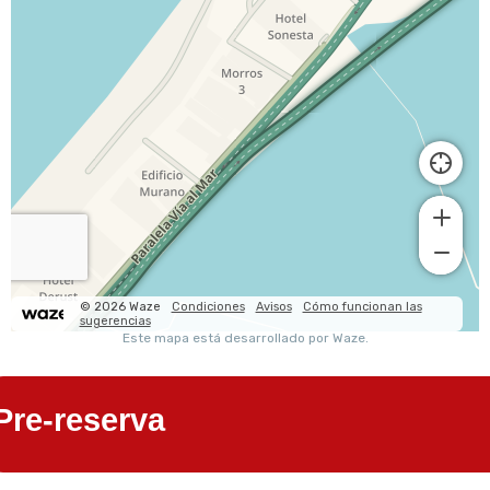
Pre-reserva